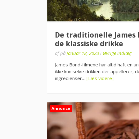
De traditionelle James 
de klassiske drikke
af
på
januar 18, 2023
i
Øvrige indlæg
James Bond-filmene har altid haft en un
ikke kun selve drikken der appellerer, 
ingredienser…
[Læs videre]
Annonce