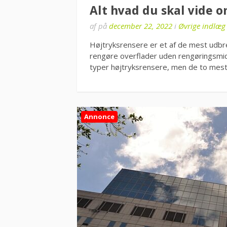
Alt hvad du skal vide 
af
på
december 22, 2022
i
Øvrige indlæg
Højtryksrensere er et af de mest udbre
rengøre overflader uden rengøringsmidl
typer højtryksrensere, men de to me
Annonce