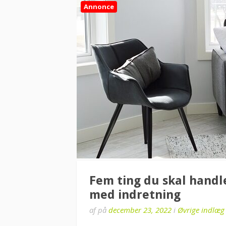
Annonce
Fem ting du skal handle
med indretning
af
på
december 23, 2022
i
Øvrige indlæg