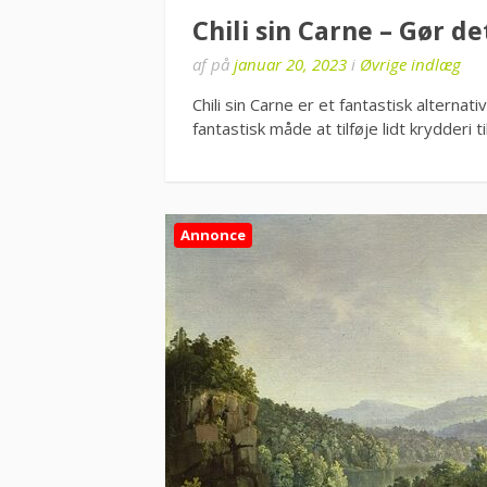
Chili sin Carne – Gør d
af
på
januar 20, 2023
i
Øvrige indlæg
Chili sin Carne er et fantastisk alternati
fantastisk måde at tilføje lidt krydderi
Annonce