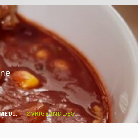
rne
 MED…
ØVRIGE INDLÆG