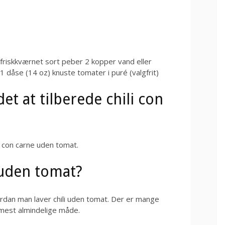
k friskkværnet sort peber 2 kopper vand eller
1 dåse (14 oz) knuste tomater i puré (valgfrit)
det at tilberede chili con
li con carne uden tomat.
 uden tomat?
dan man laver chili uden tomat. Der er mange
mest almindelige måde.