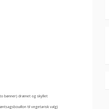
nto bønner) drænet og skyllet
røntsagsbouillon til vegetarisk valg)