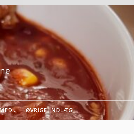
rne
 MED…
ØVRIGE INDLÆG