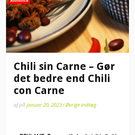
Annonce
Chili sin Carne – Gør
det bedre end Chili
con Carne
af
på
januar 20, 2023
i
Øvrige indlæg