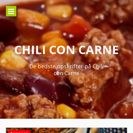
Spring
til
indhold
CHILI CON CARNE
De bedste opskrifter på Chili
con Carne