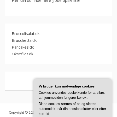
Her kan du finde flere gode opskrifter
Broccolisalat.dk
Bruschetta.dk
Pancakes.dk
Oksefilet.dk
Vi bruger kun nødvendige cookies
Cookies anvendes udelukkende for at sikre,
at hjemmesiden fungerer korrekt.
Disse cookies sættes af os og slettes
automatisk, når din session slutter eller efter
Copyright © 2026 Chili Con Carne. Alle rettigheder forbeholdes.
kort tid.