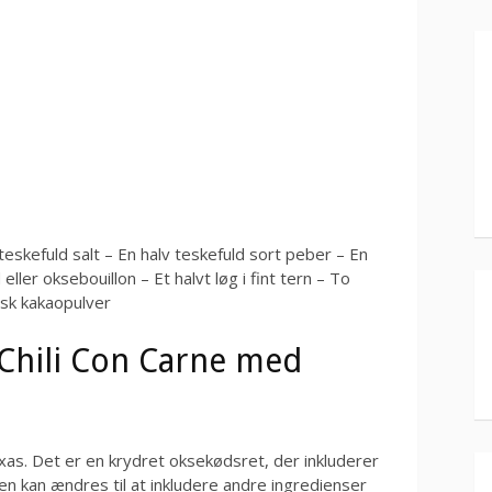
teskefuld salt – En halv teskefuld sort peber – En
ller oksebouillon – Et halvt løg i fint tern – To
psk kakaopulver
Chili Con Carne med
Texas. Det er en krydret oksekødsret, der inkluderer
en kan ændres til at inkludere andre ingredienser