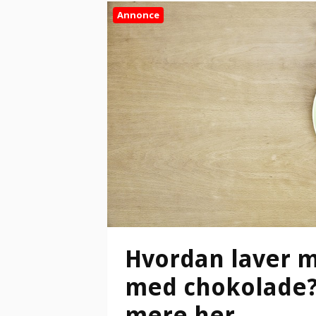
Annonce
Hvordan laver m
med chokolade?
mere her