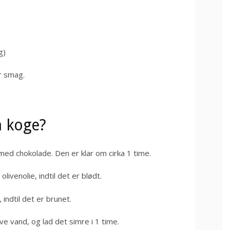
g)
r smag.
n koge?
 med chokolade. Den er klar om cirka 1 time.
olivenolie, indtil det er blødt.
indtil det er brunet.
ive vand, og lad det simre i 1 time.