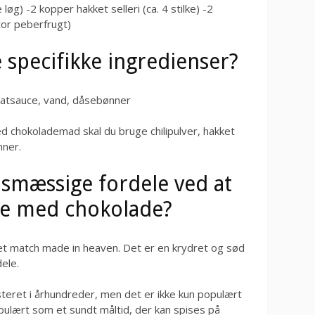
øg) -2 kopper hakket selleri (ca. 4 stilke) -2
tor peberfrugt)
e specifikke ingredienser?
omatsauce, vand, dåsebønner
ed chokolademad skal du bruge chilipulver, hakket
ner.
smæssige fordele ved at
rne med chokolade?
 et match made in heaven. Det er en krydret og sød
ele.
steret i århundreder, men det er ikke kun populært
pulært som et sundt måltid, der kan spises på