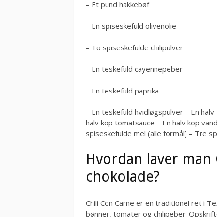
– Et pund hakkebøf
– En spiseskefuld olivenolie
– To spiseskefulde chilipulver
– En teskefuld cayennepeber
– En teskefuld paprika
– En teskefuld hvidløgspulver – En halv 
halv kop tomatsauce – En halv kop vand e
spiseskefulde mel (alle formål) – Tre s
Hvordan laver man 
chokolade?
Chili Con Carne er en traditionel ret i 
bønner, tomater og chilipeber. Opskrift