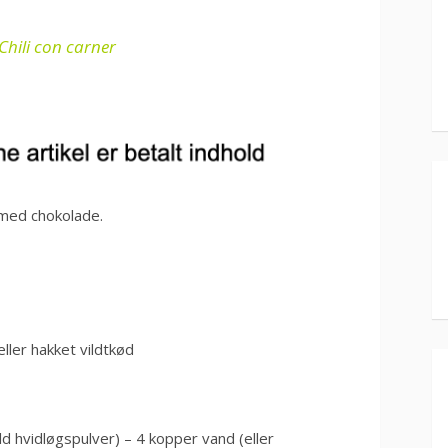
 Chili con carner
 med chokolade.
ller hakket vildtkød
uld hvidløgspulver) – 4 kopper vand (eller