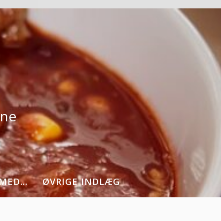
rne
 MED…
ØVRIGE INDLÆG