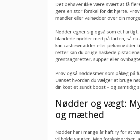
Det behøver ikke være svært at få fler
gøre en stor forskel for dit hjerte. Pr
mandler eller valnødder over din morge
Nødder egner sig også som et hurtigt,
blandede nødder med på farten, så du al
kan cashewnødder eller pekannødder til
retter kan du bruge hakkede pistacien
grøntsagsretter, supper eller ovnbagte
Prøv også nøddesmør som pålæg på ful
Uanset hvordan du vælger at bruge nø
din kost et sundt boost – og samtidig s
Nødder og vægt: My
og mæthed
Nødder har i mange år haft ry for at 
vil holde vægten. Men forskning viser, 