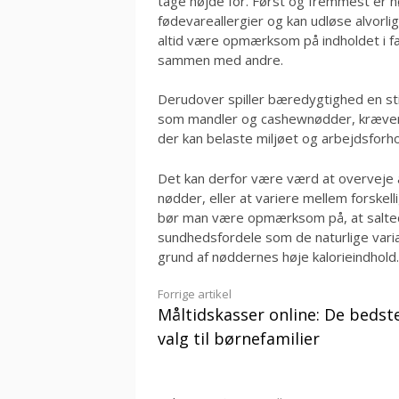
tage højde for. Først og fremmest er 
fødevareallergier og kan udløse alvorl
altid være opmærksom på indholdet i fæ
sammen med andre.
Derudover spiller bæredygtighed en sti
som mandler og cashewnødder, kræver 
der kan belaste miljøet og arbejdsforho
Det kan derfor være værd at overveje 
nødder, eller at variere mellem forskel
bør man være opmærksom på, at salte
sundhedsfordele som de naturlige varia
grund af nøddernes høje kalorieindhold.
Læs
Forrige artikel
Måltidskasser online: De bedst
videre
valg til børnefamilier