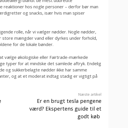
nøddeallergi blandt de mest udbredte
ige reaktioner hos nogle personer – derfor bør man
rdigretter og snacks, især hvis man spiser
gende rolle, når vi vælger nødder. Nogle nødder,
store mængder vand eller dyrkes under forhold,
ldene for de lokale bønder.
at vælge økologiske eller Fairtrade-mærkede
lige typer for at mindske det samlede aftryk. Endelig
de og sukkerbelagte nødder ikke har samme
nter, og at et moderat indtag stadig er vigtigt på
Næste artikel
e
Er en brugt tesla pengene
værd? Ekspertens guide til et
godt køb