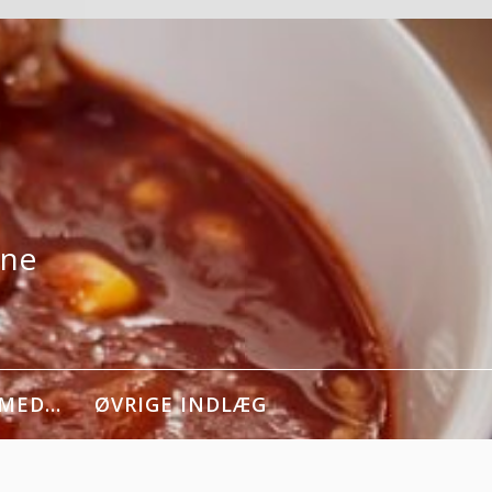
rne
 MED…
ØVRIGE INDLÆG