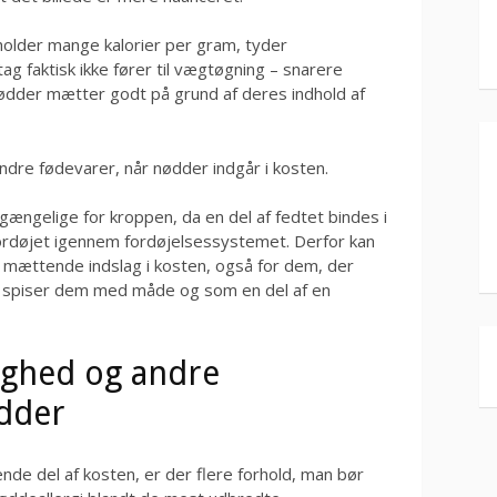
older mange kalorier per gram, tyder
g faktisk ikke fører til vægtøgning – snarere
 nødder mætter godt på grund af deres indhold af
ndre fødevarer, når nødder indgår i kosten.
ilgængelige for kroppen, da en del af fedtet bindes i
rdøjet igennem fordøjelsessystemet. Derfor kan
mættende indslag i kosten, også for dem, der
n spiser dem med måde og som en del af en
ighed og andre
ødder
e del af kosten, er der flere forhold, man bør