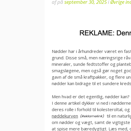
af
på
september 30, 2025
i
Øvrige i
Nødder har i århundreder været en fast
grund. Disse små, men næringsrige råv
mineraler, sunde fedtstoffer og planteb
smagsløgene, men også gør noget godt f
gavn af de små kraftpakker, og flere u
nødder kan bidrage til et sundere kreds
Men hvad er det egentlig, nødder kan?
I denne artikel dykker vi ned i nødde
deres rolle i forhold til kolesteroltal, o
nøddekurven
til en naturl
om nødder og vægt, samt de vigtigste he
at spise mere bæredygtigt. Læs med, og