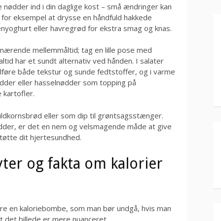
e nødder ind i din daglige kost – små ændringer kan
øv for eksempel at drysse en håndfuld hakkede
nyoghurt eller havregrød for ekstra smag og knas.
 nærende mellemmåltid; tag en lille pose med
tid har et sundt alternativ ved hånden. I salater
føre både tekstur og sunde fedtstoffer, og i varme
ødder eller hasselnødder som topping på
 kartofler.
dkornsbrød eller som dip til grøntsagsstænger.
dder, er det en nem og velsmagende måde at give
tøtte dit hjertesundhed.
ter og fakta om kalorier
være en kaloriebombe, som man bør undgå, hvis man
at det billede er mere nuanceret.