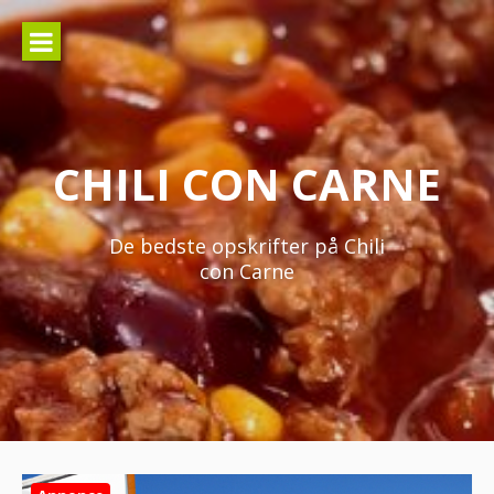
Spring
til
indhold
CHILI CON CARNE
De bedste opskrifter på Chili
con Carne