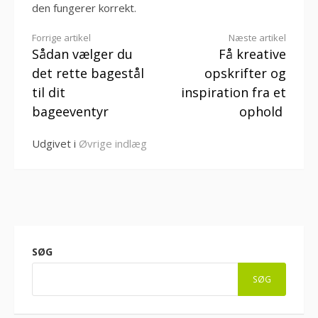
den fungerer korrekt.
Læs
Forrige artikel
Næste artikel
Sådan vælger du
Få kreative
videre
det rette bagestål
opskrifter og
til dit
inspiration fra et
bageeventyr
ophold
Udgivet i
Øvrige indlæg
SØG
SØG